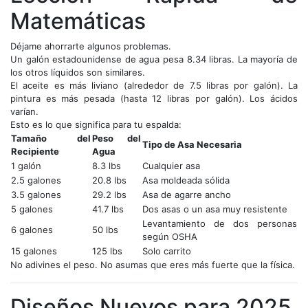
Matemáticas
Déjame ahorrarte algunos problemas.
Un galón estadounidense de agua pesa 8.34 libras. La mayoría de
los otros líquidos son similares.
El aceite es más liviano (alrededor de 7.5 libras por galón). La
pintura es más pesada (hasta 12 libras por galón). Los ácidos
varían.
Esto es lo que significa para tu espalda:
Tamaño del
Peso del
Tipo de Asa Necesaria
Recipiente
Agua
1 galón
8.3 lbs
Cualquier asa
2.5 galones
20.8 lbs
Asa moldeada sólida
3.5 galones
29.2 lbs
Asa de agarre ancho
5 galones
41.7 lbs
Dos asas o un asa muy resistente
Levantamiento de dos personas
6 galones
50 lbs
según OSHA
15 galones
125 lbs
Solo carrito
No adivines el peso. No asumas que eres más fuerte que la física.
Diseños Nuevos para 2025