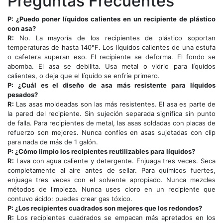
Preguntas Frecuentes
P: ¿Puedo poner líquidos calientes en un recipiente de plástico
con asa?
R:
No. La mayoría de los recipientes de plástico soportan
temperaturas de hasta 140°F. Los líquidos calientes de una estufa
o cafetera superan eso. El recipiente se deforma. El fondo se
abomba. El asa se debilita. Usa metal o vidrio para líquidos
calientes, o deja que el líquido se enfríe primero.
P: ¿Cuál es el diseño de asa más resistente para líquidos
pesados?
R:
Las asas moldeadas son las más resistentes. El asa es parte de
la pared del recipiente. Sin sujeción separada significa sin punto
de falla. Para recipientes de metal, las asas soldadas con placas de
refuerzo son mejores. Nunca confíes en asas sujetadas con clip
para nada de más de 1 galón.
P: ¿Cómo limpio los recipientes reutilizables para líquidos?
R:
Lava con agua caliente y detergente. Enjuaga tres veces. Seca
completamente al aire antes de sellar. Para químicos fuertes,
enjuaga tres veces con el solvente apropiado. Nunca mezcles
métodos de limpieza. Nunca uses cloro en un recipiente que
contuvo ácido: puedes crear gas tóxico.
P: ¿Los recipientes cuadrados son mejores que los redondos?
R:
Los recipientes cuadrados se empacan más apretados en los