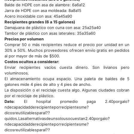
Balde de HDPE con asa de alambre: 6a6a12
Jarra de HDPE con asa moldeada: 8a8a15
Acero inoxidable con asa: 45a45a90
Recipientes grandes (6 a 15 galones)
Damajuana de plástico con cuna con asa: 25a25a40
Tambor de plástico con asas laterales: 35a35a60
Precios por volumen
Comprar 50 o más recipientes reduce el precio por unidad en un
30% a 50%. Muchos proveedores ofrecen envío gratis en pedidos
al por mayor de más de $500.
Costos ocultos a considerar:
Enviar recipientes vacíos cuesta dinero. Son livianos pero
voluminosos.
El almacenamiento ocupa espacio. Una paleta de baldes de 5
galones mide 4 pies de alto y 4 pies de ancho.
La disposición o el reciclaje cuesta algo. Algunas ciudades cobran
por el reciclaje de plástico.
Dato:
El hospital promedio paga 2.40porgalo?
ndecapacidadderecipienteporrecipientesme?
dicosreutilizablesparal??
quidos.Lasalternativasdeunsolousocuestan2.40porgalo?
ndecapacidadderecipienteporrecipientesme?
dicosreutilizablesparal??