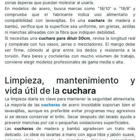
zonas ásperas que puedan molestar al usarla.
En modelos de acero, busca marcas como “18/10” o “18/8” y
comprueba que el fabricante indica uso alimentario y
compatibilidad con lavavajillas. En una
cuchara
de madera o
bambú, verifica que la superficie sea uniforme, sin grietas, astillas
ni manchas alineadas con la fibra que indiquen debilidad.
Si necesitas una
cuchara para diluir 30cm
, revisa la longitud real
y compárala con tus vasos, jarras o mezcladores. El mango debe
ser firme, cómodo al girar entre los dedos y resistente a la
torsión. Para bares y coctelerías con mucho volumen de trabajo,
conviene elegir modelos profesionales de gama media o alta.
Limpieza, mantenimiento y
vida útil de la
cuchara
La limpieza diaria es clave para mantener la seguridad alimentaria.
La mayoría de las
cucharas
de acero inoxidable soportan bien el
lavavajillas, aunque es preferible evitar programas muy agresivos
si se desea conservar el brillo. Secar después del lavado ayuda a
prevenir manchas por cal o pequeñas oxidaciones superficiales.
Las
cucharas
de madera y bambú agradecen un trato más
delicado. Lo ideal es lavarlas a mano con agua tibia y jabón suave,