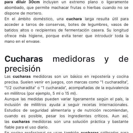
para diluir 30cm
incluyen un extremo plano o ligeramente
abombado, que permite machacar frutas o hierbas cuando no se
dispone de mortero.
En el ámbito doméstico, una
cuchara
larga resulta útil para
acceder a tarros de conservas, botes de legumbres, vasos de
batidos altos o recipientes de fermentación casera. Su longitud
ofrece más higiene, porque evita tener que introducir toda la
mano en el envase.
Cucharas
medidoras y de
precisión
Las
cucharas
medidoras son un básico en repostería y cocina
precisa. Suelen venir en juegos, con marcas como “1 cucharadita”,
“1/2 cucharadita” o “1 cucharada”, acompañadas de la equivalencia
en mililitros (por ejemplo, 5 ml o 15 ml).
Aunque las medidas pueden variar ligeramente según el país, la
inclusión de mililitros ayuda a seguir recetas internacionales.
Estudios de seguridad alimentaria y de nutrición recomiendan,
cuando es posible, pesar los ingredientes críticos. Aun así,
las
cucharas
medidoras son una solución práctica y bastante
fiable para el uso diario.
En cocina profesional se usan también
cucharas
calibradas para