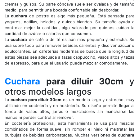
cremas y guisos. Su parte cóncava suele ser ovalada y de tamaño
medio, para permitir una bocada confortable sin desbordar.
La
cuchara
de postre es algo más pequeña. Está pensada para
yogures, natillas, helados y dulces blandos. Su tamaño ayuda a
controlar mejor la cantidad, algo valorado por quienes cuidan la
cantidad de azúcar o calorías que consumen.
La
cuchara
de café o de té es aún más pequeña y estrecha. Se
usa sobre todo para remover bebidas calientes y disolver azúcar o
edulcorantes. En cafeterías modernas se busca que la longitud de
estas piezas sea adecuada a tazas cappuccino, vasos altos y tazas
de espresso, para que el usuario pueda mezclar cómodamente.
Cuchara
para diluir 30cm
y
otros modelos largos
La
cuchara para diluir 30cm
es un modelo largo y estrecho, muy
utilizado en coctelería y en hostelería. Su diseño permite llegar al
fondo de vasos altos, jarras o mezcladores sin mancharse las
manos ni perder control al remover.
En coctelería profesional, esta herramienta se usa para mezclar
combinados de forma suave, sin romper el hielo ni maltratar las
burbujas de bebidas carbonatadas. Muchas versiones de
cuchara