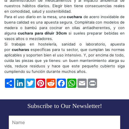
la administración de medicamentos y al impacto ambiental de
nuestros hábitos diarios. Elegir bien tiene consecuencias reales
en comodidad, salud y sostenibilidad.
Para el uso diario en la mesa, una
cuchara
de acero inoxidable de
buena calidad es una apuesta segura. Complétala con modelos de
madera o bambú para cocinar en ollas antiadherentes, y con
alguna
cuchara para diluir 30cm
si sueles preparar bebidas en
vasos altos o mezcladores.
Si trabajas en hostelería, sanidad o laboratorio, apuesta
por
cucharas
específicas para tu sector, que cumplan las normas
aplicables y soporten bien el uso intensivo. Y, por encima de todo,
cuida las piezas que ya tienes: un buen mantenimiento alarga su
vida, reduce residuos y hace que este pequeño cubierto siga
cumpliendo su función durante muchos años.
Share
LinkedIn
Twitter
Pinterest
Reddit
Facebook
WhatsApp
Email
Print
Subscribe to Our Newsletter!